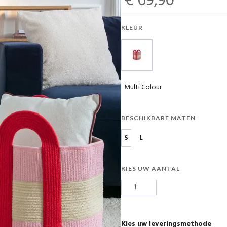
€ 69,90
KLEUR
Multi Colour
BESCHIKBARE MATEN
S
L
KIES UW AANTAL
Kies uw leveringsmethode