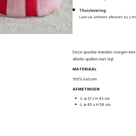
Thuislevering
Laat uw artikelen afleveren bij u th
Deze speelse manden voegen een vl
allerlei spullen met stijl.
MATERIAAL
100% katoen
AFMETINGEN
S: ⌀ 37 x H 43 cm
L: ⌀ 40 x H 58 cm