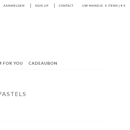
AANMELDEN
SIGN UP
CONTACT
UW MANDJE:
0
ITEMS | €
0
M FOR YOU
CADEAUBON
PASTELS