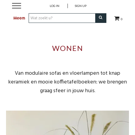
LOG IN
SIGN UP
0
Shop
​WONEN
Merken
Onze Collecties
Van modulaire sofas en vloerlampen tot knap
keramiek en mooie koffietafelboeken: we brengen
Outdoor
graag sfeer in jouw huis
.
Koopjes
Cadeaugids
Heem For You