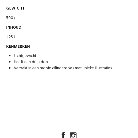
GEWICHT
500 g
INHOUD
1,25 L
KENMERKEN
Lichtgewicht
Heeft een draaidop
Verpakt in een mooie cilinderdoos met unieke illustraties