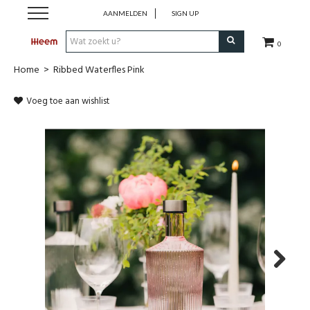
AANMELDEN
SIGN UP
0
Home
>
Ribbed Waterfles Pink
Shop
Voeg toe aan wishlist
Merken
Onze Collecties
Outdoor
Koopjes
Cadeaugids
Next
Heem For You