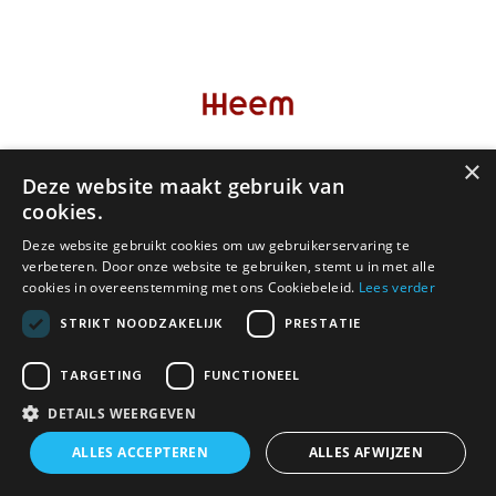
Cadeaubon
×
Deze website maakt gebruik van
NEWSLETTER
cookies.
Deze website gebruikt cookies om uw gebruikerservaring te
verbeteren. Door onze website te gebruiken, stemt u in met alle
cookies in overeenstemming met ons Cookiebeleid.
Lees verder
STRIKT NOODZAKELIJK
PRESTATIE
TARGETING
FUNCTIONEEL
DETAILS WEERGEVEN
© 2026 www.heemstore.be | Powered by
Tilroy
.
ALLES ACCEPTEREN
ALLES AFWIJZEN