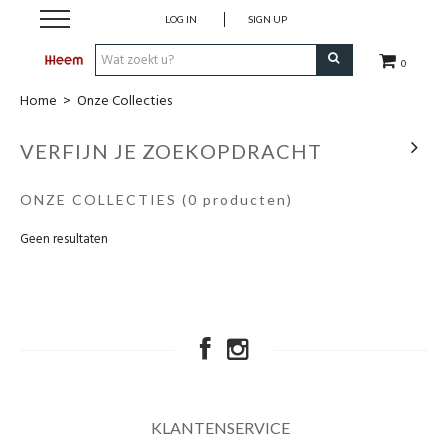
LOG IN
SIGN UP
0
Home
>
Onze Collecties
Shop
VERFIJN JE ZOEKOPDRACHT
Merken
ONZE COLLECTIES
(0 producten)
Onze Collecties
Geen resultaten
Outdoor
Koopjes
Cadeaugids
KLANTENSERVICE
Heem For You