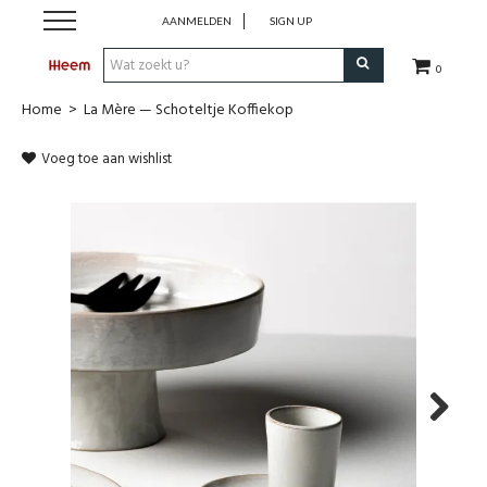
AANMELDEN
SIGN UP
0
Home
>
La Mère — Schoteltje Koffiekop
Shop
Voeg toe aan wishlist
Merken
Onze Collecties
Outdoor
Koopjes
Cadeaugids
Next
Heem For You