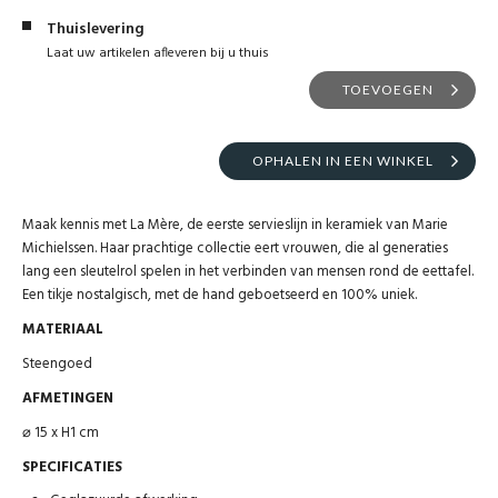
Thuislevering
Laat uw artikelen afleveren bij u thuis
TOEVOEGEN
OPHALEN IN EEN WINKEL
Maak kennis met La Mère, de eerste servieslijn in keramiek van Marie
Michielssen. Haar prachtige collectie eert vrouwen, die al generaties
lang een sleutelrol spelen in het verbinden van mensen rond de eettafel.
Een tikje nostalgisch, met de hand geboetseerd en 100% uniek.
MATERIAAL
Steengoed
AFMETINGEN
⌀ 15 x H1 cm
SPECIFICATIES