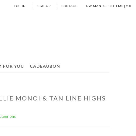
LOG IN
SIGN UP
CONTACT
UW MANDJE:
0
ITEMS | €
0
M FOR YOU
CADEAUBON
LLIE MONOI & TAN LINE HIGHS
cteer ons