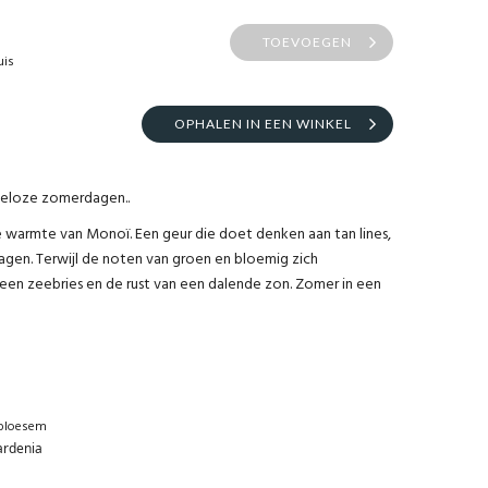
TOEVOEGEN
uis
OPHALEN IN EEN WINKEL
deloze zomerdagen..
e warmte van Monoï. Een geur die doet denken aan tan lines,
gen. Terwijl de noten van groen en bloemig zich
een zeebries en de rust van een dalende zon. Zomer in een
ibloesem
ardenia