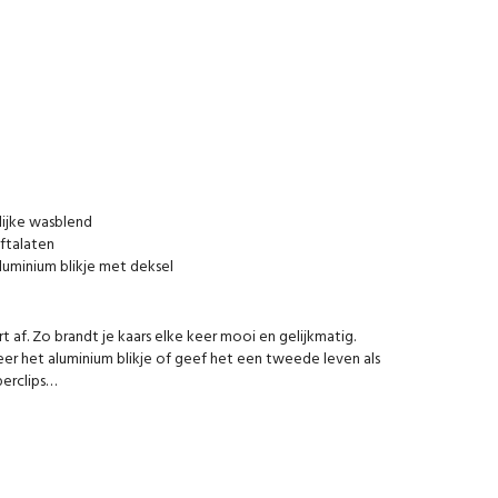
ijke wasblend
 ftalaten
luminium blikje met deksel
rt af. Zo brandt je kaars elke keer mooi en gelijkmatig.
er het aluminium blikje of geef het een tweede leven als
perclips…