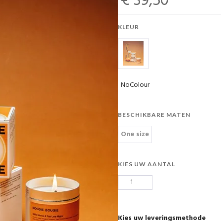
€ 39,50
KLEUR
NoColour
BESCHIKBARE MATEN
One size
KIES UW AANTAL
Kies uw leveringsmethode