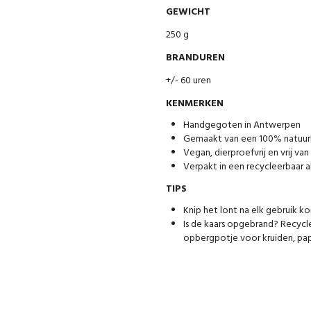
GEWICHT
250 g
BRANDUREN
+/- 60 uren
KENMERKEN
Handgegoten in Antwerpen
Gemaakt van een 100% natuurl
Vegan, dierproefvrij en vrij van
Verpakt in een recycleerbaar a
TIPS
Knip het lont na elk gebruik ko
Is de kaars opgebrand? Recycle
opbergpotje voor kruiden, pa