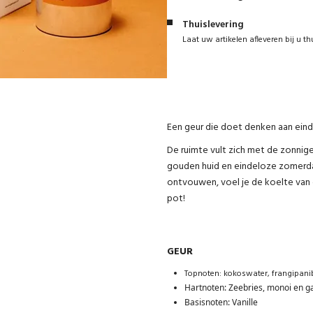
Thuislevering
Laat uw artikelen afleveren bij u th
Een geur die doet denken aan ein
De ruimte vult zich met de zonnig
gouden huid en eindeloze zomerda
ontvouwen, voel je de koelte van 
pot!
GEUR
Topnoten: koko
swater, frangipan
Hartnoten: Zeebries, monoi en g
Basisnoten: Vanille