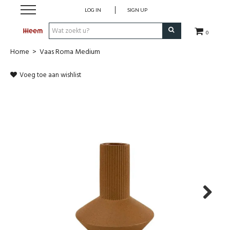
LOG IN
SIGN UP
0
Home
>
Vaas Roma Medium
Shop
Voeg toe aan wishlist
Merken
Onze Collecties
Outdoor
Koopjes
Cadeaugids
Next
Heem For You