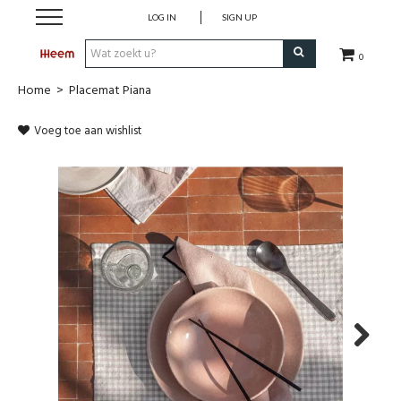
LOG IN
SIGN UP
0
Home
>
Placemat Piana
Shop
Voeg toe aan wishlist
Merken
Onze Collecties
Outdoor
Koopjes
Cadeaugids
Next
Heem For You