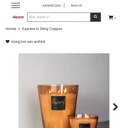
AANMELDEN
SIGN UP
0
Home
>
Kaarsen in Shiny Copper
Shop
Voeg toe aan wishlist
Merken
Onze Collecties
Outdoor
Koopjes
Cadeaugids
Next
Heem For You