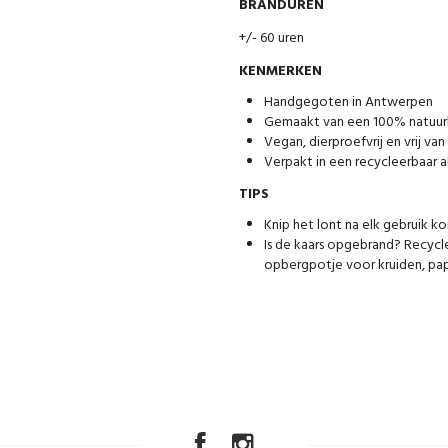
BRANDUREN
+/- 60 uren
KENMERKEN
Handgegoten in Antwerpen
Gemaakt van een 100% natuurl
Vegan, dierproefvrij en vrij van
Verpakt in een recycleerbaar a
TIPS
Knip het lont na elk gebruik ko
Is de kaars opgebrand? Recycle
opbergpotje voor kruiden, pa