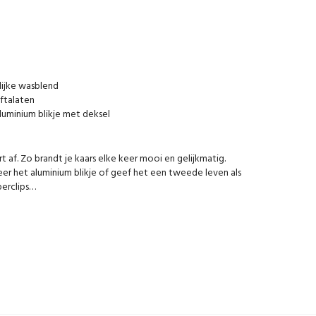
ijke wasblend
 ftalaten
luminium blikje met deksel
rt af. Zo brandt je kaars elke keer mooi en gelijkmatig.
er het aluminium blikje of geef het een tweede leven als
perclips…