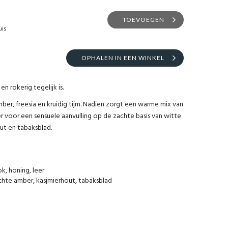
TOEVOEGEN
uis
OPHALEN IN EEN WINKEL
n rokerig tegelijk is.
mber, freesia en kruidig tijm. Nadien zorgt een warme mix van
r voor een sensuele aanvulling op de zachte basis van witte
out en tabaksblad.
k, honing, leer
ichte amber, kasjmierhout, tabaksblad