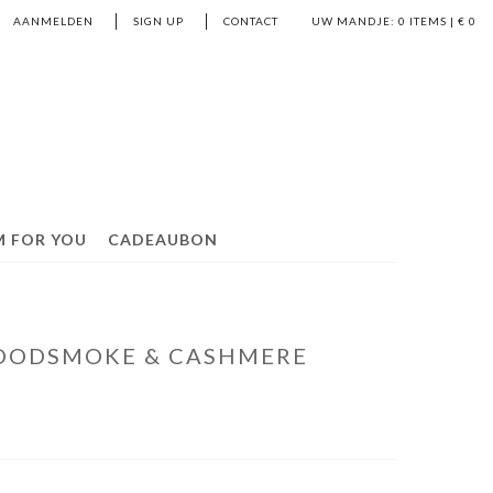
AANMELDEN
SIGN UP
CONTACT
UW MANDJE:
0
ITEMS | €
0
M FOR YOU
CADEAUBON
OODSMOKE & CASHMERE