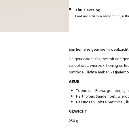
Thuislevering
Laat uw artikelen afleveren bij u th
Een hemelse geur die fluweelzacht e
De geur opent fris, met pittige ge
sandelhout, wierook, honing en lee
patchoeli, lichte amber, kasjmierh
GEUR
Topnoten: Fresia, gember, tijm
Hartnoten: Sandelhout, wieroo
Basisnoten: Witte patchoeli, l
GEWICHT
250 g