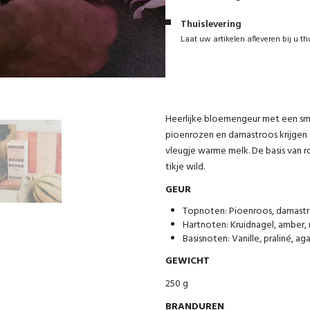
Thuislevering
Laat uw artikelen afleveren bij u th
Heerlijke bloemengeur met een smo
pioenrozen en damastroos krijgen 
vleugje warme melk. De basis van r
tikje wild.
GEUR
Topnoten: Pioenroos, damast
Hartnoten: Kruidnagel, amber,
Basisnoten: Vanille, praliné, ag
GEWICHT
250 g
BRANDUREN