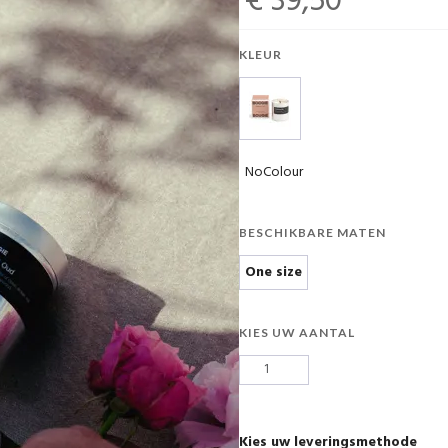
€ 39,50
KLEUR
NoColour
BESCHIKBARE MATEN
One size
KIES UW AANTAL
Kies uw leveringsmethode