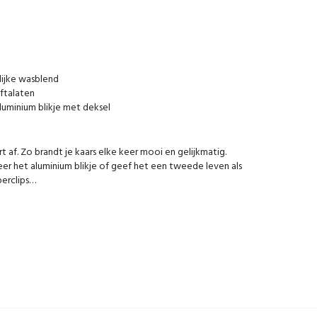
ijke wasblend
 ftalaten
luminium blikje met deksel
rt af. Zo brandt je kaars elke keer mooi en gelijkmatig.
er het aluminium blikje of geef het een tweede leven als
perclips…