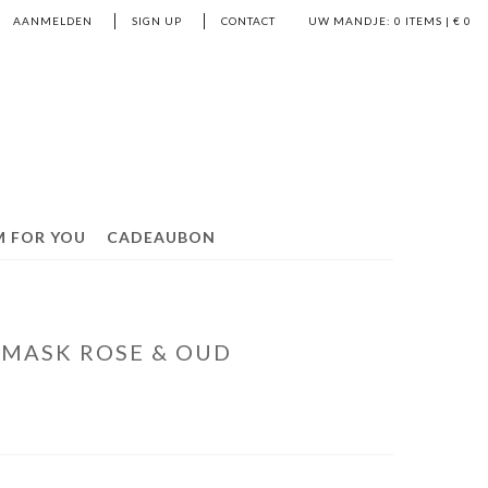
AANMELDEN
SIGN UP
CONTACT
UW MANDJE:
0
ITEMS | €
0
M FOR YOU
CADEAUBON
AMASK ROSE & OUD